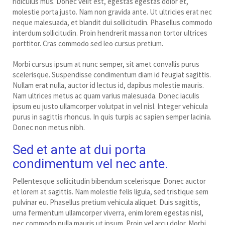
ridiculus mus. Donec velit est, egestas egestas dolor et,
molestie porta justo. Nam non gravida ante. Ut ultricies erat nec
neque malesuada, et blandit dui sollicitudin. Phasellus commodo
interdum sollicitudin. Proin hendrerit massa non tortor ultrices
porttitor. Cras commodo sed leo cursus pretium.
Morbi cursus ipsum at nunc semper, sit amet convallis purus
scelerisque. Suspendisse condimentum diam id feugiat sagittis.
Nullam erat nulla, auctor id lectus id, dapibus molestie mauris.
Nam ultrices metus ac quam varius malesuada. Donec iaculis
ipsum eu justo ullamcorper volutpat in vel nisl. Integer vehicula
purus in sagittis rhoncus. In quis turpis ac sapien semper lacinia.
Donec non metus nibh.
Sed et ante at dui porta
condimentum vel nec ante.
Pellentesque sollicitudin bibendum scelerisque. Donec auctor
et lorem at sagittis. Nam molestie felis ligula, sed tristique sem
pulvinar eu. Phasellus pretium vehicula aliquet. Duis sagittis,
urna fermentum ullamcorper viverra, enim lorem egestas nisl,
nec commodo nulla mauris ut ipsum. Proin vel arcu dolor. Morbi