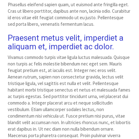
Phasellus eleifend sapien quam, ut euismod ante fringilla eget.
Cras ut libero porttitor, dapibus ante non, lacinia odio. Curabitur
id eros vitae elit feugiat commodo ut eu justo. Pellentesque
sed porta libero, venenatis fermentum lacus.
Praesent metus velit, imperdiet a
aliquam et, imperdiet ac dolor.
Vivamus commodo turpis vitae ligula luctus malesuada. Quisque
non turpis ac felis molestie bibendum nec eget sem. Mauris
feugiat pretium est, at iaculis est. Integer nec eros velit.
Aenean rutrum, sapien non consectetur gravida, lectus velit
tristique ligula, vel sagittis est nulla et velit. Pellentesque
habitant morbi tristique senectus et netus et malesuada fames
ac turpis egestas. Sed porttitor tincidunt urna, vel placerat dui
commodo a. Integer placerat arcu et neque sollicitudin
vestibulum. Etiam ullamcorper sodales lectus, non
condimentum nisi vehicula ut. Fusce pretium nisi purus, vitae
blandit velit accumsan non. In ultricies rhoncus nunc, et lobortis
erat dapibus in. Ut nec diam non nulla bibendum ornare.
Maecenas porta pharetra consequat. Proin pulvinar viverra