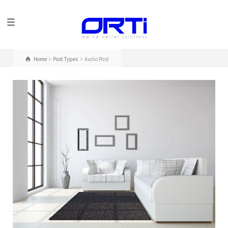
Home
Post Types
Audio Post