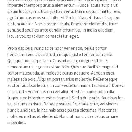
imperdiet tempor purus a elementum. Fusce iaculis turpis ut
ipsum luctus, in rutrum justo viverra. Etiam dictum mattis felis,
eget rhoncus eros suscipit sed. Proin sit amet risus ut sapien
dictum auctor. Nam a ornare ligula. Praesent eleifend rutrum
sem, sed sodales ante condimentum vel. In mollis elit diam,
iaculis volutpat diam consectetur eget.
Proin dapibus, nunc ac tempor venenatis, tellus tortor
hendrerit sem, a sollicitudin neque justo fermentum ante.
Quisque non turpis sem. Cras mi quam, congue sit amet
elementum ut, egestas vitae felis. Quisque facilisis magna id
tortor malesuada, at molestie purus posuere. Aenean eget
malesuada odio. Aliquam porta varius molestie. Pellentesque
auctor faucibus lectus, in consectetur mauris facilisis at. Donec
sollicitudin venenatis orci vel aliquet. Etiam commodo nulla
turpis, nec interdum est rutrum at. Sed a dui porta, faucibus leo
ac, accumsan risus. Donec posuere faucibus ante, vel viverra
nunc blandit ut. In hac habitasse platea dictumst. Maecenas
mollis eu metus et eleifend. Nunc ut nunc vitae tellus ornare
imperdiet.