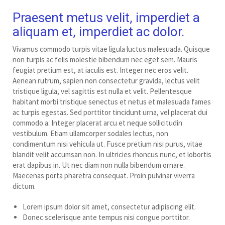
Praesent metus velit, imperdiet a
aliquam et, imperdiet ac dolor.
Vivamus commodo turpis vitae ligula luctus malesuada. Quisque
non turpis ac felis molestie bibendum nec eget sem. Mauris
feugiat pretium est, at iaculis est. Integer nec eros velit.
Aenean rutrum, sapien non consectetur gravida, lectus velit
tristique ligula, vel sagittis est nulla et velit. Pellentesque
habitant morbi tristique senectus et netus et malesuada fames
ac turpis egestas. Sed porttitor tincidunt urna, vel placerat dui
commodo a. Integer placerat arcu et neque sollicitudin
vestibulum. Etiam ullamcorper sodales lectus, non
condimentum nisi vehicula ut. Fusce pretium nisi purus, vitae
blandit velit accumsan non. In ultricies rhoncus nunc, et lobortis
erat dapibus in. Ut nec diam non nulla bibendum ornare.
Maecenas porta pharetra consequat. Proin pulvinar viverra
dictum.
Lorem ipsum dolor sit amet, consectetur adipiscing elit.
Donec scelerisque ante tempus nisi congue porttitor.