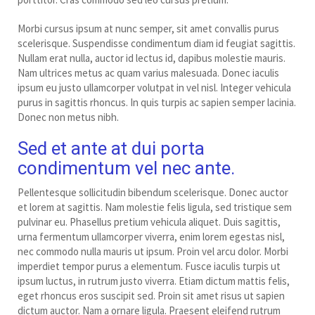
Morbi cursus ipsum at nunc semper, sit amet convallis purus
scelerisque. Suspendisse condimentum diam id feugiat sagittis.
Nullam erat nulla, auctor id lectus id, dapibus molestie mauris.
Nam ultrices metus ac quam varius malesuada. Donec iaculis
ipsum eu justo ullamcorper volutpat in vel nisl. Integer vehicula
purus in sagittis rhoncus. In quis turpis ac sapien semper lacinia.
Donec non metus nibh.
Sed et ante at dui porta
condimentum vel nec ante.
Pellentesque sollicitudin bibendum scelerisque. Donec auctor
et lorem at sagittis. Nam molestie felis ligula, sed tristique sem
pulvinar eu. Phasellus pretium vehicula aliquet. Duis sagittis,
urna fermentum ullamcorper viverra, enim lorem egestas nisl,
nec commodo nulla mauris ut ipsum. Proin vel arcu dolor. Morbi
imperdiet tempor purus a elementum. Fusce iaculis turpis ut
ipsum luctus, in rutrum justo viverra. Etiam dictum mattis felis,
eget rhoncus eros suscipit sed. Proin sit amet risus ut sapien
dictum auctor. Nam a ornare ligula. Praesent eleifend rutrum