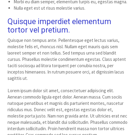
Morbi eu diam semper, elementum turpis eu, egestas magna.
Nulla eget est ut risus molestie varius.
Quisque imperdiet elementum
tortor vel pretium.
Quisque non tempus ante. Pellentesque eget lectus varius,
molestie felis et, rhoncus nisl. Nullam eget mauris quis sem
laoreet semper et non tellus. Sed tempus urna sed blandit
cursus. Phasellus molestie condimentum egestas. Class aptent
taciti sociosqu ad litora torquent per conubia nostra, per
inceptos himenaeos. In rutrum posuere orci, at dignissim lacus
sagittis ut.
Lorem ipsum dolor sit amet, consectetuer adipiscing elit.
Aenean commodo ligula eget dolor. Aenean massa. Cum sociis
natoque penatibus et magnis dis parturient montes, nascetur
ridiculus mus. Donec velit est, egestas egestas dolor et,
molestie porta justo. Nam non gravida ante. Ut ultricies erat nec
neque malesuada, et blandit dui sollicitudin. Phasellus commodo
interdum sollicitudin. Proin hendrerit massa non tortor ultrices
porttitor. Cras commodo sed leo cursus pretium.