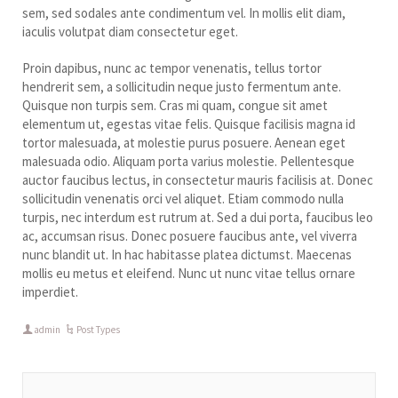
sem, sed sodales ante condimentum vel. In mollis elit diam,
iaculis volutpat diam consectetur eget.
Proin dapibus, nunc ac tempor venenatis, tellus tortor
hendrerit sem, a sollicitudin neque justo fermentum ante.
Quisque non turpis sem. Cras mi quam, congue sit amet
elementum ut, egestas vitae felis. Quisque facilisis magna id
tortor malesuada, at molestie purus posuere. Aenean eget
malesuada odio. Aliquam porta varius molestie. Pellentesque
auctor faucibus lectus, in consectetur mauris facilisis at. Donec
sollicitudin venenatis orci vel aliquet. Etiam commodo nulla
turpis, nec interdum est rutrum at. Sed a dui porta, faucibus leo
ac, accumsan risus. Donec posuere faucibus ante, vel viverra
nunc blandit ut. In hac habitasse platea dictumst. Maecenas
mollis eu metus et eleifend. Nunc ut nunc vitae tellus ornare
imperdiet.
admin
Post Types